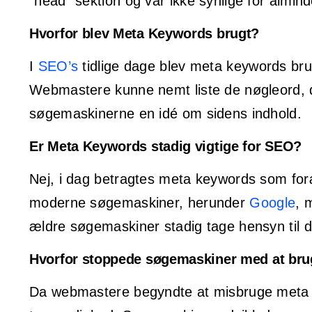
“head” sektion og var ikke synlige for alm
Hvorfor blev Meta Keywords brugt?
I
SEO’s
tidlige dage blev meta keywords bru
Webmastere kunne nemt liste de nøgleord, de
søgemaskinerne en idé om sidens indhold.
Er Meta Keywords stadig vigtige for SEO?
Nej, i dag betragtes meta keywords som foræ
moderne søgemaskiner, herunder
Google
, 
ældre søgemaskiner stadig tage hensyn til d
Hvorfor stoppede søgemaskiner med at br
Da webmastere begyndte at misbruge meta k