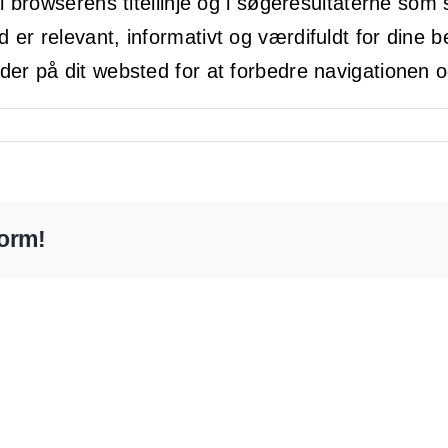
i browserens titellinje og i søgeresultaterne som s
ld er relevant, informativt og værdifuldt for dine
sider på dit websted for at forbedre navigatione
form!