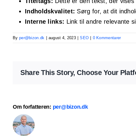
Titeltags:
Dette er den tekst, der vises 
Indholdskvalitet:
Sørg for, at dit indho
Interne links:
Link til andre relevante 
By
per@bizon.dk
|
august 4, 2023
|
SEO
|
0 Kommentarer
Share This Story, Choose Your Plat
Om forfatteren:
per@bizon.dk