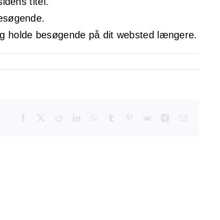
idens titel.
 besøgende.
n og holde besøgende på dit websted længere.
Facebook
X
Reddit
LinkedIn
WhatsApp
Tumblr
Pinterest
Vk
Xing
E-
mail