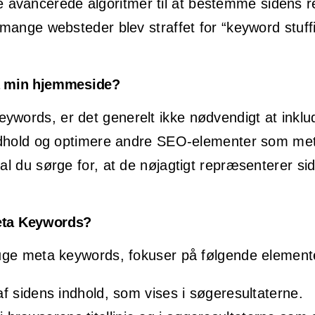
vancerede algoritmer til at bestemme sidens rel
 mange websteder blev straffet for “keyword stuffi
på min hjemmeside?
eywords, er det generelt ikke nødvendigt at inkl
indhold og optimere andre SEO-elementer som meta
al du sørge for, at de nøjagtigt repræsenterer sid
eta Keywords?
bruge meta keywords, fokuser på følgende element
f sidens indhold, som vises i søgeresultaterne.