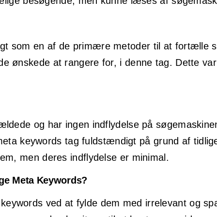
indelige besøgende, men kunne læses af søgemask
gt som en af ​​de primære metoder til at fortæll
 ønskede at rangere for, i denne tag. Dette var
ldede og har ingen indflydelse på søgemaskinens
meta keywords tag fuldstændigt på grund af tidl
em, men deres indflydelse er minimal.
uge Meta Keywords?
eywords ved at fylde dem med irrelevant og spa